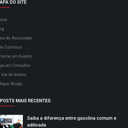
APA DO SITE
ome
og
ea do Associado
ale Conosco
forme um Evento
ja um Consultor
 Via do boleto
dique Amigo
POSTS MAIS RECENTES
Saiba a diferença entre gasolina comum e
aditivada