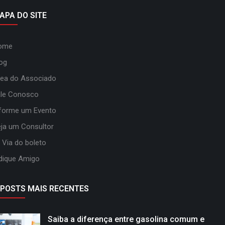
APA DO SITE
ome
og
ea do Associado
ale Conosco
forme um Evento
ja um Consultor
 Via do boleto
dique Amigo
POSTS MAIS RECENTES
Saiba a diferença entre gasolina comum e